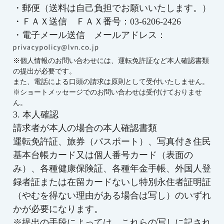
・郵便（送料は自己負担でお願いいたします。）
・ＦＡＸ送信 ＦＡＸ番号：
03-6206-2426
・電子メール送信 メールアドレス：
※個人情報のお問い合わせには、運転免許証など本人確認書類
の提出が必要です。
また、電話による口頭の請求は原則として受付いたしません。
※ショートメッセージでのお問い合わせは受付けておりませ
ん。
3. 本人確認
請求者が本人の場合の本人確認書類
運転免許証、旅券（パスポート）、写真付き住民
基本台帳カード又は個人番号カード（表面の
み）、各種健康保険証、各種年金手帳、外国人登
録者証または在留カードないし特別永住者証明証
（やむを得ない理由がある場合は写し）のいずれ
かが必要になります。
※提出の手段によっては、これらの写しに記され